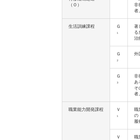
（Ｏ）
非
者
生活訓練課程
Ｇ
著
る
１
治
Ｇ
外
２
Ｇ
非
あ
３
そ
者
職業能力開発課程
Ｖ
職
の
１
履
Ｖ
職