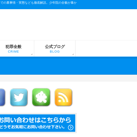
上での裏事情・実態なども徹底解説。少年院の全貌が暴か
犯罪全般
公式ブログ
CRIME
BLOG