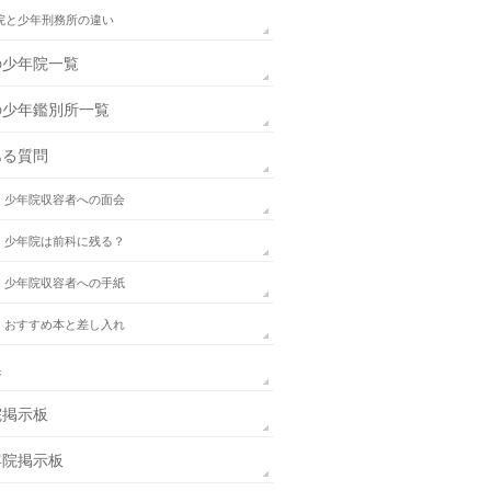
院と少年刑務所の違い
の少年院一覧
の少年鑑別所一覧
ある質問
．少年院収容者への面会
．少年院は前科に残る？
．少年院収容者への手紙
．おすすめ本と差し入れ
集
院掲示板
年院掲示板