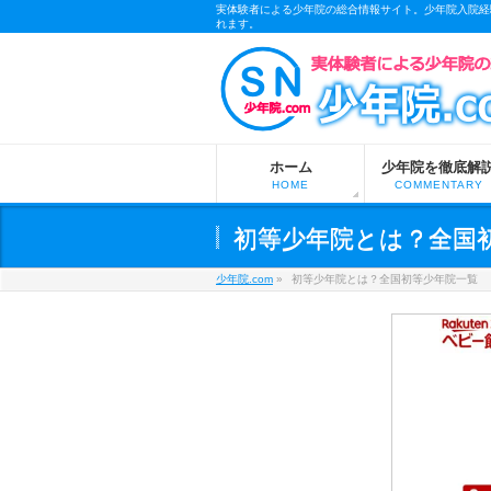
実体験者による少年院の総合情報サイト。少年院入院経
れます。
m
ホーム
少年院を徹底解
HOME
COMMENTARY
初等少年院とは？全国
少年院.com
»
初等少年院とは？全国初等少年院一覧