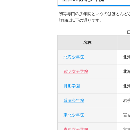
初等専門の少年院というのはほとんど
詳細は以下の通りです。
名称
北海少年院
北
紫明女子学院
北
月形学園
北
盛岡少年院
岩
東北少年院
宮
青葉女子学園
宮