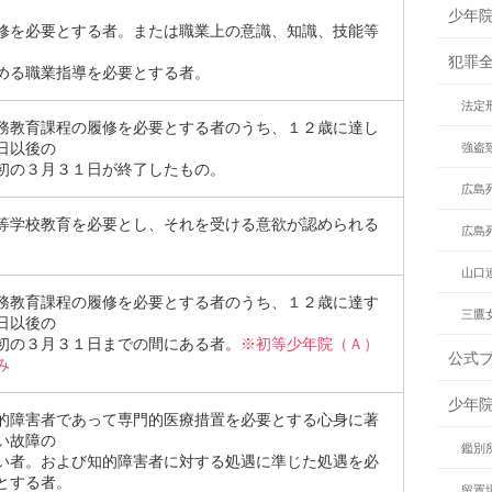
少年
修を必要とする者。または職業上の意識、知識、技能等
犯罪
める職業指導を必要とする者。
法定
務教育課程の履修を必要とする者のうち、１２歳に達し
日以後の
強盗
初の３月３１日が終了したもの。
広島
等学校教育を必要とし、それを受ける意欲が認められる
広島
。
山口
務教育課程の履修を必要とする者のうち、１２歳に達す
三鷹
日以後の
初の３月３１日までの間にある者。
※初等少年院（Ａ）
公式
み
少年
的障害者であって専門的医療措置を必要とする心身に著
い故障の
鑑別
い者。および知的障害者に対する処遇に準じた処遇を必
とする者。
留置