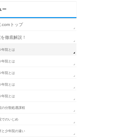
ュー
.comトップ
院を徹底解説！
少年院とは
少年院とは
少年院とは
少年院とは
少年院とは
院の分類処遇課程
院でのいじめ
所と少年院の違い