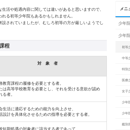
メニ
な生活や処遇内容に関しては違いがあると思いますので、
われる初等少年院もあるかもしれません。
併設されていましたが、むしろ初等の方が厳しいようでし
少年院
少年
課程
初等
中等
対 象 者
特別
医療
務教育課程の履修を必要とする者。
たは高等学校教育を必要とし、それを受ける意欲が認め
女子
れる者。
少年
会生活に適応するための能力を向上させ、
少年
活設計を具体化させるための指導を必要とする者。
鑑別
般短期処遇の対象者に該当する者であって、