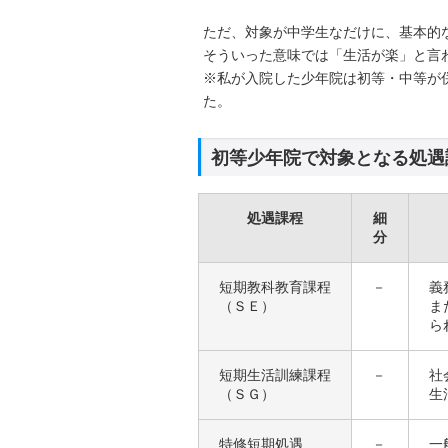
ただ、対象が中学生なだけに、基本的
そういった意味では「生活が楽」と言
※私が入院した少年院は初等・中等が
た。
初等少年院で対象となる処遇
処遇課程
細
分
短期教科教育課程
－
義
（ＳＥ）
ま
ら
短期生活訓練課程
－
社
（ＳＧ）
生
特修短期処遇
－
一