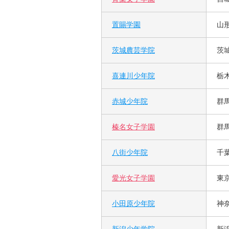
置賜学園
山
茨城農芸学院
茨
喜連川少年院
栃
赤城少年院
群
榛名女子学園
群
八街少年院
千
愛光女子学園
東
小田原少年院
神