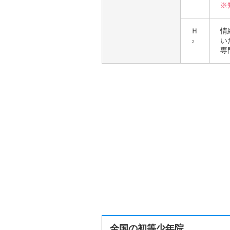
※
Ｈ
情
い
２
専
全国の初等少年院