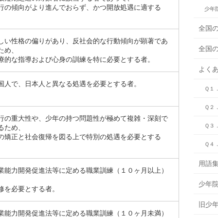
行の傾向がより進んでおらず、かつ開放処遇に適する
少年
。
全国
しい性格の偏りがあり、反社会的な行動傾向が顕著であ
全国
ため、
療的な指導および心身の訓練を特に必要とする者。
よく
国人で、日本人と異なる処遇を必要とする者。
Ｑ１
Ｑ２
行の重大性や、少年の持つ問題性が極めて複雑・深刻で
Ｑ３
るため、
の矯正と社会復帰を図る上で特別の処遇を必要とする
Ｑ４
。
用語
業能力開発促進法等に定める職業訓練（１０ヶ月以上）
少年
修を必要とする者。
旧少
業能力開発促進法等に定める職業訓練（１０ヶ月未満）