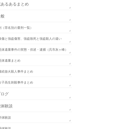
院あるあるまとめ
全般
刑（罪名別の量刑一覧）
致傷と強盗傷害、強盗致死と強盗殺人の違い
死体遺棄事件の実態・供述・逮捕（呉市灰ヶ峰）
死体遺棄まとめ
連続放火殺人事件まとめ
女子高生刺殺事件まとめ
ブログ
院体験談
所体験談
場体験談