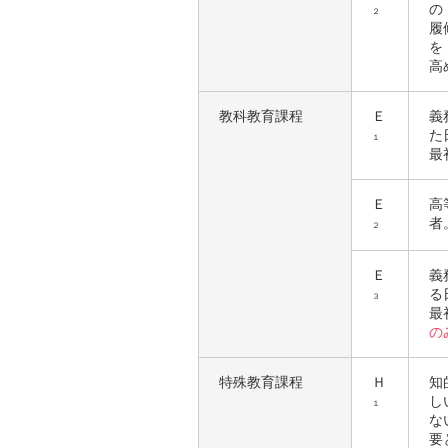
の
２
履
を
高
教科教育課程
Ｅ
義
た
１
最
Ｅ
高
者
２
Ｅ
義
る
３
最
の
特殊教育課程
Ｈ
知
し
１
な
要