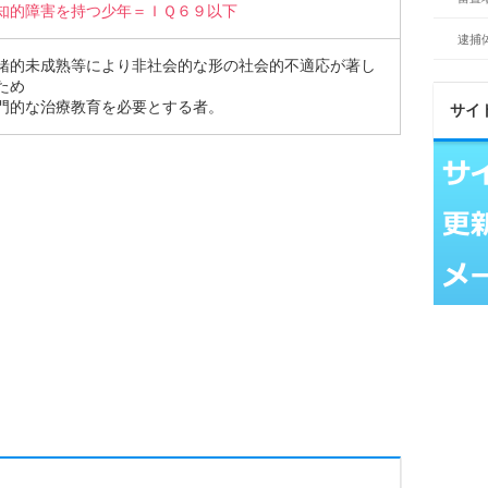
知的障害を持つ少年＝ＩＱ６９以下
逮捕
緒的未成熟等により非社会的な形の社会的不適応が著し
ため
門的な治療教育を必要とする者。
サイ