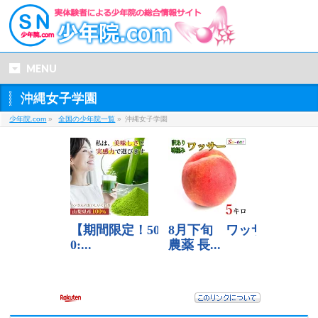
MENU
沖縄女子学園
少年院.com
»
全国の少年院一覧
»
沖縄女子学園