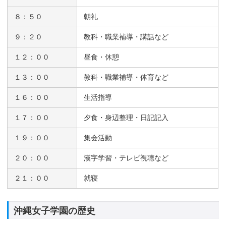
８：５０
朝礼
９：２０
教科・職業補導・講話など
１２：００
昼食・休憩
１３：００
教科・職業補導・体育など
１６：００
生活指導
１７：００
夕食・身辺整理・日記記入
１９：００
集会活動
２０：００
漢字学習・テレビ視聴など
２１：００
就寝
沖縄女子学園の歴史