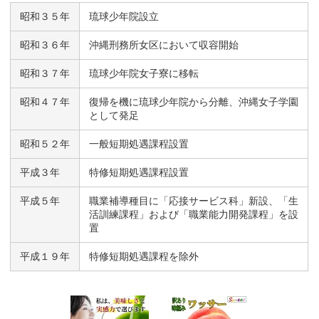
昭和３５年
琉球少年院設立
昭和３６年
沖縄刑務所女区において収容開始
昭和３７年
琉球少年院女子寮に移転
昭和４７年
復帰を機に琉球少年院から分離、沖縄女子学園
として発足
昭和５２年
一般短期処遇課程設置
平成３年
特修短期処遇課程設置
平成５年
職業補導種目に「応接サービス科」新設、「生
活訓練課程」および「職業能力開発課程」を設
置
平成１９年
特修短期処遇課程を除外