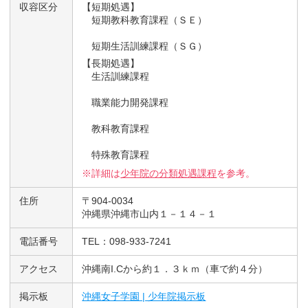
収容区分
【短期処遇】
短期教科教育課程（ＳＥ）
短期生活訓練課程（ＳＧ）
【長期処遇】
生活訓練課程
職業能力開発課程
教科教育課程
特殊教育課程
※詳細は
少年院の分類処遇課程
を参考。
住所
〒904-0034
沖縄県沖縄市山内１－１４－１
電話番号
TEL：098-933-7241
アクセス
沖縄南I.Cから約１．３ｋｍ（車で約４分）
掲示板
沖縄女子学園 | 少年院掲示板