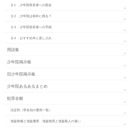
Ｑ１．少年院収容者への面会
Ｑ２．少年院は前科に残る？
Ｑ３．少年院収容者への手紙
Ｑ４．おすすめ本と差し入れ
用語集
少年院掲示板
旧少年院掲示板
少年院あるあるまとめ
犯罪全般
法定刑（罪名別の量刑一覧）
強盗致傷と強盗傷害、強盗致死と強盗殺人の違い