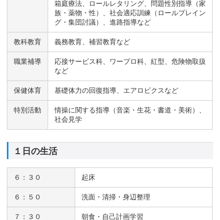
箱庭療法、ロールレタリング、問題性別指導（家
族・薬物・性）、社会適応訓練（ロールプレイン
グ・集団討議）、進路指導など
教科教育
義務教育、補習教育など
職業補導
応接サービス科、ワープロ科、紅型、危険物取扱
など
保健体育
基礎体力の回復指導、エアロビクスなど
特別活動
情操に関する指導（音楽・生花・書道・美術）、
社会見学
１日の生活
６：３０
起床
６：５０
洗面・清掃・身辺整理
７：３０
朝食・自己計画学習