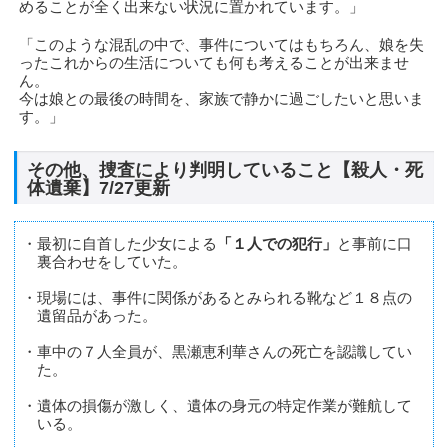
めることが全く出来ない状況に置かれています。」
「このような混乱の中で、事件についてはもちろん、娘を失
ったこれからの生活についても何も考えることが出来ませ
ん。
今は娘との最後の時間を、家族で静かに過ごしたいと思いま
す。」
その他、捜査により判明していること【殺人・死
体遺棄】7/27更新
・最初に自首した少女による
「１人での犯行」
と事前に口
裏合わせをしていた。
・現場には、事件に関係があるとみられる靴など１８点の
遺留品があった。
・車中の７人全員が、黒瀬恵利華さんの死亡を認識してい
た。
・遺体の損傷が激しく、遺体の身元の特定作業が難航して
いる。