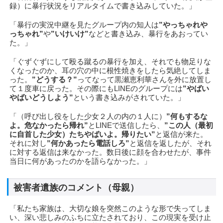
録）に暴行状況をリアルタイムで書き込みしていた。」
「暴行の実況中継を見たグループ内の知人は
”やっちゃれや
っちゃれ”
や
”いけいけ”
などと書き込み、暴行をあおってい
た。」
「ぐずぐずにして殴る蹴るの暴行を加え、それでも物足りな
くなったのか、耳の穴の中に根性焼きをしたら気絶してしま
った。
”どうする？”
ってなって黒瀬恵利華さんを外に放置し
て１度車に戻った。その際にもLINEのグループには
”やばい
やばいどうしよう”
という書き込みがされていた。」
「（呼び出し役をした少女２人の内の１人に）
”何もするな
よ。危なかったら帰れ”
とLINEで送信したら、
”この人（最初
に自首した少女）たちやばいよ。帰りたい”
と返信が来た。
それに対し
”何かあったら電話しろ”
と返信を返したが、それ
に対する返信は来なかった。数日後に顔を合わせたが、事件
当日に何があったのかを語らなかった。」
被害者遺族のコメント（母親）
「私たち家族は、大切な娘を突然このような形で失ってしま
い、深い悲しみのふちに立たされており、この現実を受け止