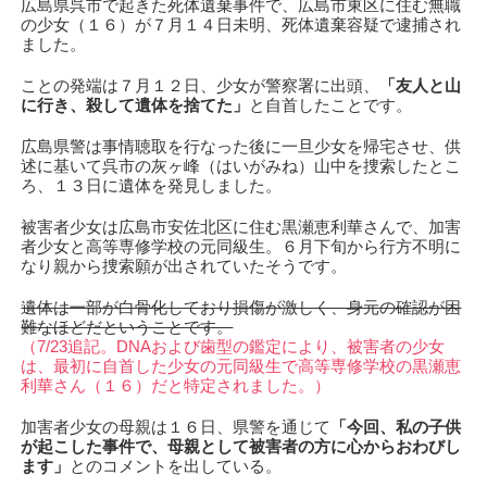
広島県呉市で起きた死体遺棄事件で、広島市東区に住む無職
の少女（１６）が７月１４日未明、死体遺棄容疑で逮捕され
ました。
ことの発端は７月１２日、少女が警察署に出頭、
「友人と山
に行き、殺して遺体を捨てた」
と自首したことです。
広島県警は事情聴取を行なった後に一旦少女を帰宅させ、供
述に基いて呉市の灰ヶ峰（はいがみね）山中を捜索したとこ
ろ、１３日に遺体を発見しました。
被害者少女は広島市安佐北区に住む黒瀬恵利華さんで、加害
者少女と高等専修学校の元同級生。６月下旬から行方不明に
なり親から捜索願が出されていたそうです。
遺体は一部が白骨化しており損傷が激しく、身元の確認が困
難なほどだということです。
（7/23追記。DNAおよび歯型の鑑定により、被害者の少女
は、最初に自首した少女の元同級生で高等専修学校の黒瀬恵
利華さん（１６）だと特定されました。）
加害者少女の母親は１６日、県警を通じて
「今回、私の子供
が起こした事件で、母親として被害者の方に心からおわびし
ます」
とのコメントを出している。