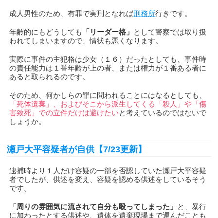
成人男性のため、有罪で実刑となれば
刑務所
行きです。
年齢的にもどうしても
「リーダー格」
として警察では取り扱
われてしまいますので、情状も悪くなります。
実際に事件の主犯格は少女（１６）だったとしても、事件時
の責任能力は１番年齢が上の者、または権力が１番ある者に
あると取られるのです。
そのため、何かしらの罪に問われることにはなるとしても、
「死体遺棄」、およびそこから派生してくる「殺人」や「傷
害致死」での立件だけは避けたい
と考えているのではないで
しょうか。
瀬戸大平容疑者が自供【7/23更新】
逮捕時より１人だけ容疑の一部を否認していた瀬戸大平容疑
者でしたが、供述を変え、容疑を認める供述をしているそう
です。
「周りの雰囲気に流されて自分も殴ってしまった」
と、暴行
に加わったとする供述や、遺体を遺棄現場まで運んだことも