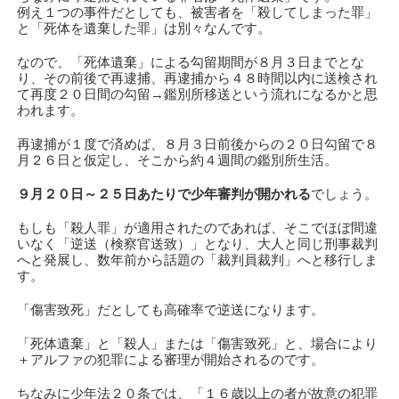
例え１つの事件だとしても、被害者を「殺してしまった罪」
と「死体を遺棄した罪」は別々なんです。
なので、「死体遺棄」による勾留期間が８月３日までとな
り、その前後で再逮捕、再逮捕から４８時間以内に送検され
て再度２０日間の勾留→鑑別所移送という流れになるかと思
われます。
再逮捕が１度で済めば、８月３日前後からの２０日勾留で８
月２６日と仮定し、そこから約４週間の鑑別所生活。
９月２０日～２５日あたりで少年審判が開かれる
でしょう。
もしも「殺人罪」が適用されたのであれば、そこでほぼ間違
いなく「逆送（検察官送致）」となり、大人と同じ刑事裁判
へと発展し、数年前から話題の「裁判員裁判」へと移行しま
す。
「傷害致死」だとしても高確率で逆送になります。
「死体遺棄」と「殺人」または「傷害致死」と、場合により
＋アルファの犯罪による審理が開始されるのです。
ちなみに少年法２０条では、「１６歳以上の者が故意の犯罪