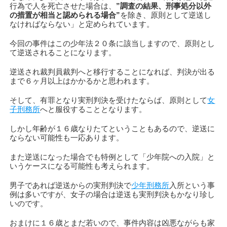
行為で人を死亡させた場合は、
”調査の結果、刑事処分以外
の措置が相当と認められる場合”
を除き、原則として逆送し
なければならない」と定められています。
今回の事件はこの少年法２０条に該当しますので、原則とし
て逆送されることになります。
逆送され裁判員裁判へと移行することになれば、判決が出る
まで６ヶ月以上はかかるかと思われます。
そして、有罪となり実刑判決を受けたならば、原則として
女
子刑務所
へと服役することとなります。
しかし年齢が１６歳なりたてということもあるので、逆送に
ならない可能性も一応あります。
また逆送になった場合でも特例として「少年院への入院」と
いうケースになる可能性も考えられます。
男子であれば逆送からの実刑判決で
少年刑務所
入所という事
例は多いですが、女子の場合は逆送も実刑判決もかなり珍し
いのです。
おまけに１６歳とまだ若いので、事件内容は凶悪ながらも家