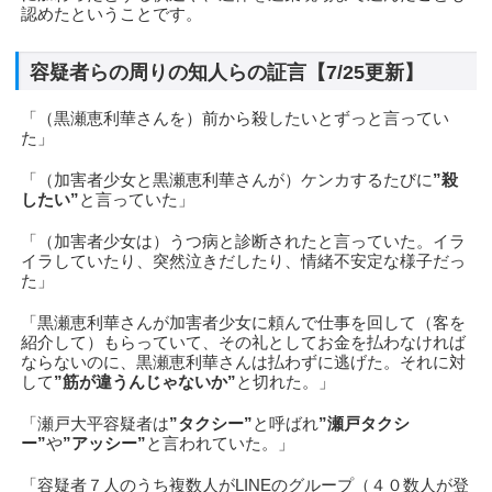
認めたということです。
容疑者らの周りの知人らの証言【7/25更新】
「（黒瀬恵利華さんを）前から殺したいとずっと言ってい
た」
「（加害者少女と黒瀬恵利華さんが）ケンカするたびに
”殺
したい”
と言っていた」
「（加害者少女は）うつ病と診断されたと言っていた。イラ
イラしていたり、突然泣きだしたり、情緒不安定な様子だっ
た」
「黒瀬恵利華さんが加害者少女に頼んで仕事を回して（客を
紹介して）もらっていて、その礼としてお金を払わなければ
ならないのに、黒瀬恵利華さんは払わずに逃げた。それに対
して
”筋が違うんじゃないか”
と切れた。」
「瀬戸大平容疑者は
”タクシー”
と呼ばれ
”瀬戸タクシ
ー”
や
”アッシー”
と言われていた。」
「容疑者７人のうち複数人がLINEのグループ（４０数人が登