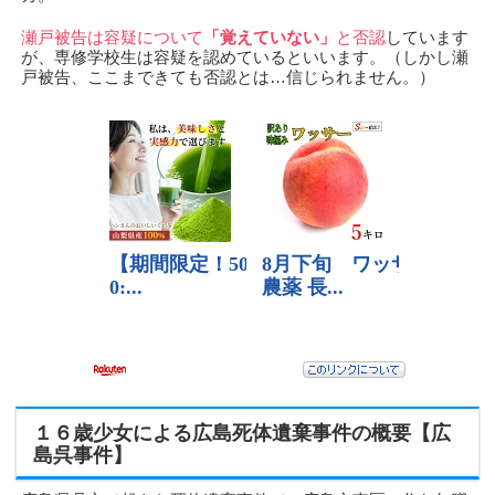
瀬戸被告は容疑について
「覚えていない」
と否認
しています
が、専修学校生は容疑を認めているといいます。（しかし瀬
戸被告、ここまできても否認とは…信じられません。）
１６歳少女による広島死体遺棄事件の概要【広
島呉事件】