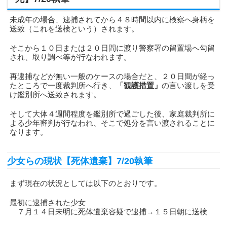
未成年の場合、逮捕されてから４８時間以内に検察へ身柄を
送致（これを送検という）されます。
そこから１０日または２０日間に渡り警察署の留置場へ勾留
され、取り調べ等が行なわれます。
再逮捕などが無い一般のケースの場合だと、２０日間が経っ
たところで一度裁判所へ行き、
「観護措置」
の言い渡しを受
け鑑別所へ送致されます。
そして大体４週間程度を鑑別所で過ごした後、家庭裁判所に
よる少年審判が行なわれ、そこで処分を言い渡されることに
なります。
少女らの現状【死体遺棄】7/20執筆
まず現在の状況としては以下のとおりです。
最初に逮捕された少女
７月１４日未明に死体遺棄容疑で逮捕→１５日朝に送検