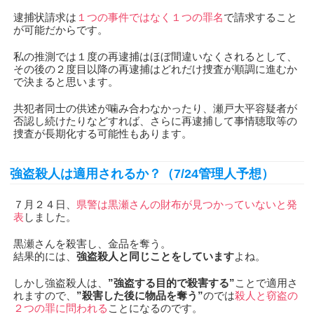
逮捕状請求は
１つの事件ではなく１つの罪名
で請求すること
が可能だからです。
私の推測では１度の再逮捕はほぼ間違いなくされるとして、
その後の２度目以降の再逮捕はどれだけ捜査が順調に進むか
で決まると思います。
共犯者同士の供述が噛み合わなかったり、瀬戸大平容疑者が
否認し続けたりなどすれば、さらに再逮捕して事情聴取等の
捜査が長期化する可能性もあります。
強盗殺人は適用されるか？（7/24管理人予想）
７月２４日、
県警は黒瀬さんの財布が見つかっていないと発
表
しました。
黒瀬さんを殺害し、金品を奪う。
結果的には、
強盗殺人と同じことをしています
よね。
しかし強盗殺人は、
”強盗する目的で殺害する”
ことで適用さ
れますので、
”殺害した後に物品を奪う”
のでは
殺人と窃盗の
２つの罪に問われる
ことになるのです。