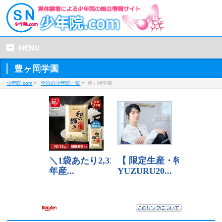
MENU
豊ヶ岡学園
少年院.com
»
全国の少年院一覧
»
豊ヶ岡学園