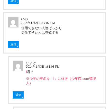
返信
いの
2014年1月2日 at 7:07 PM
信用できない人達ばっかり
更生できた人は尊敬する
返信
りょけ
2014年1月3日 at 1:08 PM
I
君？
※少年の実名を「I」に修正（少年院.com管理
人）
返信