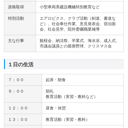
資格取得
小型車両系建設機械特別教育など
特別活動
エアロビクス、クラブ活動（剣道、書道な
ど）、社会奉仕作業、意見発表会、宿泊面
会、社会見学、院外委嘱職業補導
主な行事
観桜会、納涼祭、卒業式、海水浴、成人式、
市議会議員との親善野球、クリスマス会
１日の生活
７：００
起床・朝食
９：００
朝礼
教育活動（実習・教科など）
１２：００
昼食・休憩
１３：００
教育活動（実習・教科）