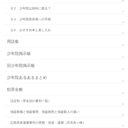
Ｑ２．少年院は前科に残る？
Ｑ３．少年院収容者への手紙
Ｑ４．おすすめ本と差し入れ
用語集
少年院掲示板
旧少年院掲示板
少年院あるあるまとめ
犯罪全般
法定刑（罪名別の量刑一覧）
強盗致傷と強盗傷害、強盗致死と強盗殺人の違い
広島死体遺棄事件の実態・供述・逮捕（呉市灰ヶ峰）