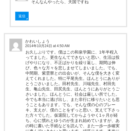
そんなんやったら、天国ですね
返信
かわいしょう
2014年10月24日 at 4:50 AM
お久しぶりです。僕はこの和泉学園に、1年半程入
ってました。更生なんてできないと思い、生活は投
げやりになり、不正ばかりを繰り返し、期間は伸
び、色々な方々を悲しませてしまいました。でも、
中間期、紫雲寮との出会いが、そんな僕を大きく変
えてくれました。特に平尾先生。ほんとうにありが
とうごさいました。田村先生、川端先生、村田先
生、亀山先生、田尻先生、ほんとうにありがとうご
さいました。ほんとうに、社会は厳しい所でした。
今でも本当に逃げ出し、また非行に移りたいとも思
うこともあります。でも、そんな僕の心のブレー
キ、支えが、僕のことをずっと思い、支えて下さっ
た方々でした。仮退院してからようやく1ヶ月が経
ち、心に慣れとゆうのが生まれ始めていますが、あ
の時に書いた手紙などを読んで、また一歩一歩確実