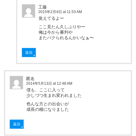
工藤
2015年2月4日 at 11:53 AM
覚えてるよー
ここ見たん久しぶりやー
俺は今から審判や
またパクられるんかいなぁ〜
返信
匿名
2014年5月13日 at 12:48 AM
僕も、ここに入って
少しづつ生まれ変われました
色んな方との出会いが
成長の糧になりました
返信