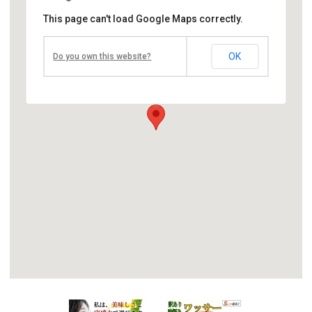
This page can't load Google Maps correctly.
和泉学園
OK
Do you own this website?
〒599-0231
大阪府阪南市貝掛１０９６
Tel 072-476-5221