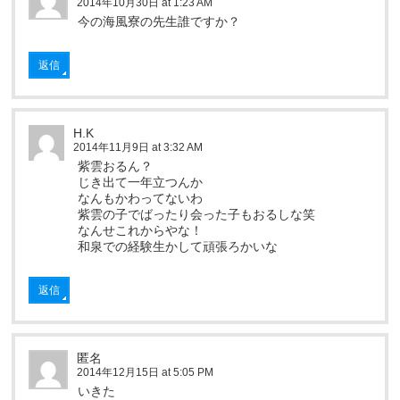
2014年10月30日 at 1:23 AM
今の海風寮の先生誰ですか？
返信
H.K
2014年11月9日 at 3:32 AM
紫雲おるん？
じき出て一年立つんか
なんもかわってないわ
紫雲の子でばったり会った子もおるしな笑
なんせこれからやな！
和泉での経験生かして頑張ろかいな
返信
匿名
2014年12月15日 at 5:05 PM
いきた