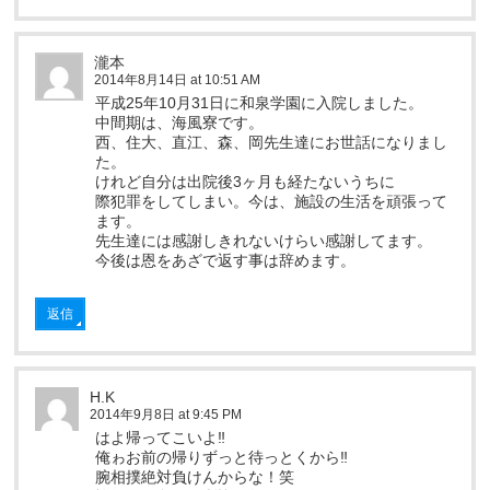
瀧本
2014年8月14日 at 10:51 AM
平成25年10月31日に和泉学園に入院しました。
中間期は、海風寮です。
西、住大、直江、森、岡先生達にお世話になりまし
た。
けれど自分は出院後3ヶ月も経たないうちに
際犯罪をしてしまい。今は、施設の生活を頑張って
ます。
先生達には感謝しきれないけらい感謝してます。
今後は恩をあざで返す事は辞めます。
返信
H.K
2014年9月8日 at 9:45 PM
はよ帰ってこいよ‼︎
俺ゎお前の帰りずっと待っとくから‼︎
腕相撲絶対負けんからな！笑