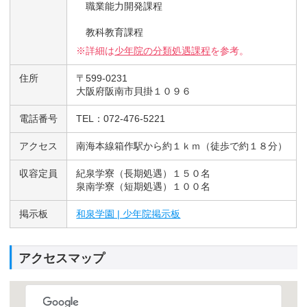
職業能力開発課程
教科教育課程
※詳細は
少年院の分類処遇課程
を参考。
住所
〒599-0231
大阪府阪南市貝掛１０９６
電話番号
TEL：072-476-5221
アクセス
南海本線箱作駅から約１ｋｍ（徒歩で約１８分）
収容定員
紀泉学寮（長期処遇）１５０名
泉南学寮（短期処遇）１００名
掲示板
和泉学園 | 少年院掲示板
アクセスマップ