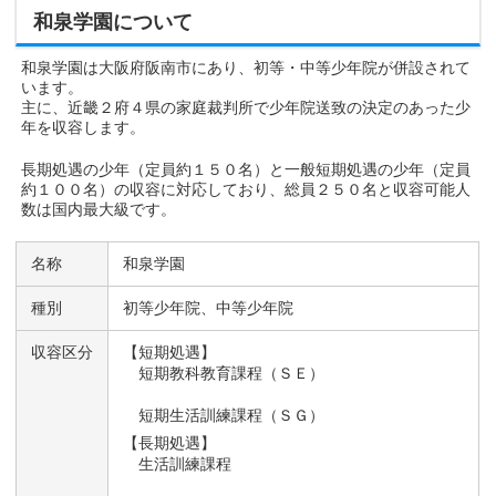
和泉学園について
和泉学園は大阪府阪南市にあり、初等・中等少年院が併設されて
います。
主に、近畿２府４県の家庭裁判所で少年院送致の決定のあった少
年を収容します。
長期処遇の少年（定員約１５０名）と一般短期処遇の少年（定員
約１００名）の収容に対応しており、総員２５０名と収容可能人
数は国内最大級です。
名称
和泉学園
種別
初等少年院、中等少年院
収容区分
【短期処遇】
短期教科教育課程（ＳＥ）
短期生活訓練課程（ＳＧ）
【長期処遇】
生活訓練課程