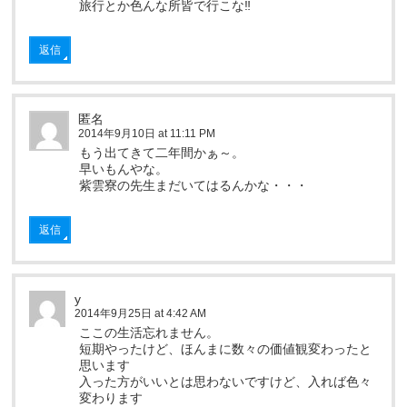
旅行とか色んな所皆で行こな‼︎
返信
匿名
2014年9月10日 at 11:11 PM
もう出てきて二年間かぁ～。
早いもんやな。
紫雲寮の先生まだいてはるんかな・・・
返信
y
2014年9月25日 at 4:42 AM
ここの生活忘れません。
短期やったけど、ほんまに数々の価値観変わったと
思います
入った方がいいとは思わないですけど、入れば色々
変わります