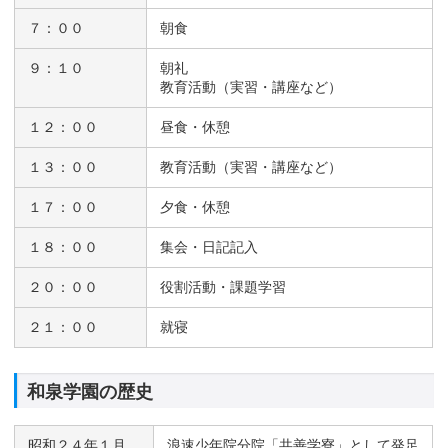
７：００
朝食
９：１０
朝礼
教育活動（実習・講座など）
１２：００
昼食・休憩
１３：００
教育活動（実習・講座など）
１７：００
夕食・休憩
１８：００
集会・日記記入
２０：００
役割活動・課題学習
２１：００
就寝
和泉学園の歴史
昭和２４年１月
浪速少年院分院「共善学寮」として発足