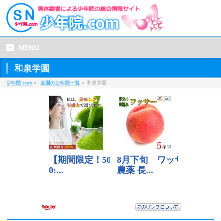
MENU
和泉学園
少年院.com
»
全国の少年院一覧
»
和泉学園