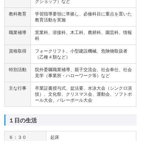
クショップ）など
教科教育
学習指導要領に準拠し、必修科目に重点を置いた
教育活動を実施
職業補導
窯業科、溶接科、木工科、農耕科、園芸科、情報
科
資格取得
フォークリフト、小型建設機械、危険物取扱者
（乙種４類など）
特別活動
院外委嘱職業補導、親子交流会、社会奉仕、社会
見学（事業所・ハローワーク等）など
主な行事
卒業証書授与式、盆法要、水泳大会（シンクロ演
技）、文化祭、クリスマス会、運動会、ソフトボ
ール大会、バレーボール大会
１日の生活
６：３０
起床