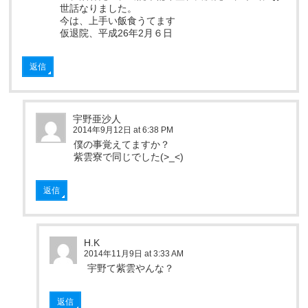
世話なりました。
今は、上手い飯食うてます
仮退院、平成26年2月６日
返信
宇野亜沙人
2014年9月12日 at 6:38 PM
僕の事覚えてますか？
紫雲寮で同じでした(>_<)
返信
H.K
2014年11月9日 at 3:33 AM
宇野て紫雲やんな？
返信