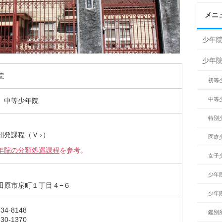
メニ
少年院
少年
院
初等
中等
、中等少年院
特別
】
開発課程（Ｖ
）
２
医療
年院の分類処遇課程
を参考。
女子
少年
田原市扇町１丁目４−６
少年
34-8148
鑑別
30-1370