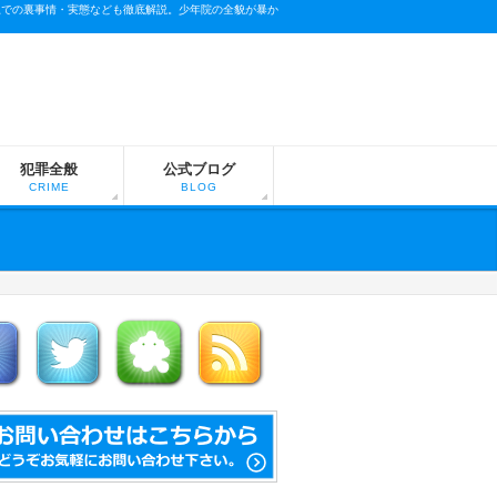
上での裏事情・実態なども徹底解説。少年院の全貌が暴か
犯罪全般
公式ブログ
CRIME
BLOG