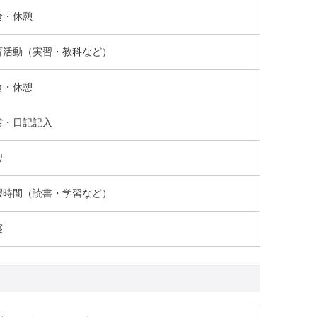
食・休憩
育活動（実習・教科など）
食・休憩
省・日記記入
習
暇時間（読書・学習など）
寝