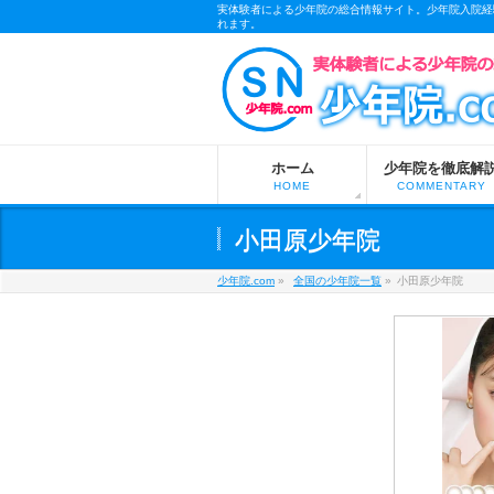
実体験者による少年院の総合情報サイト。少年院入院経
れます。
m
ホーム
少年院を徹底解
HOME
COMMENTARY
小田原少年院
少年院.com
»
全国の少年院一覧
»
小田原少年院