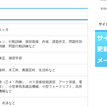
逮捕
サイ
１ヶ月
ョン、行動訓練、個別面接、内省、課題作文、問題性別
訓練、問題行動訓練など
検定、補習学習
築科、木工科、農園芸科、生活科など
験（乙４・丙種）、ガス溶接技能講習、アーク溶接、電
圧）、小型車両系建設機械、小型フォークリフト、高所
機械など
、水泳など