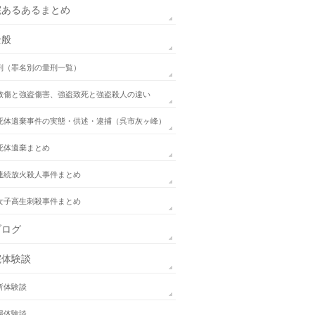
院あるあるまとめ
全般
刑（罪名別の量刑一覧）
致傷と強盗傷害、強盗致死と強盗殺人の違い
死体遺棄事件の実態・供述・逮捕（呉市灰ヶ峰）
死体遺棄まとめ
連続放火殺人事件まとめ
女子高生刺殺事件まとめ
ブログ
院体験談
所体験談
場体験談