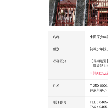
名称
小田原少年
種別
初等少年院
収容区分
【長期処遇
職業能力
※詳細は
少
住所
〒250-0001
神奈川県小
電話番号
TEL：0465-
FAX：0465-