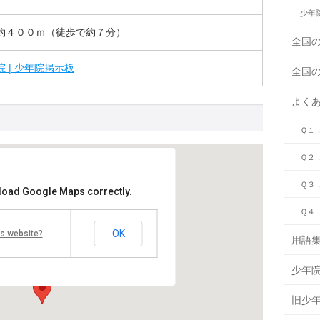
少年
約４００ｍ（徒歩で約７分）
全国
 | 少年院掲示板
全国
よく
Ｑ１
Ｑ２
Ｑ３
 load Google Maps correctly.
Ｑ４
原少年院
OK
is website?
-0001
用語
川県小田原市扇町１丁目４−６
65-34-8148
少年
旧少