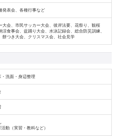
種発表会、各種行事など
ー大会、市民サッカー大会、彼岸法要、花祭り、観桜
納涼食事会、盆踊り大会、水泳記録会、総合防災訓練、
、餅つき大会、クリスマス会、社会見学
床・洗面・身辺整理
食
習
礼
育活動（実習・教科など）