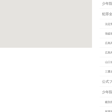
少年
犯罪
法定
強盗
広島
広島
山口
三鷹
公式
少年
鑑別
留置