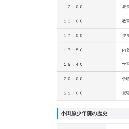
１２：００
昼
１３：００
教
１７：００
夕
１７：５０
内
１８：４０
学
２０：００
余
２１：００
就
小田原少年院の歴史