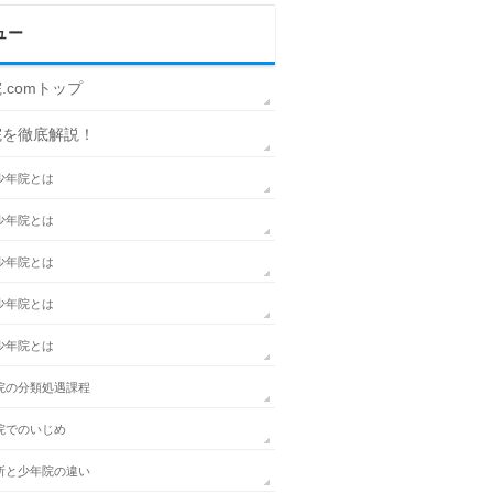
ュー
.comトップ
院を徹底解説！
少年院とは
少年院とは
少年院とは
少年院とは
少年院とは
院の分類処遇課程
院でのいじめ
所と少年院の違い