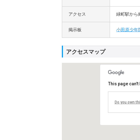
アクセス
緑町駅から
掲示板
小田原少年院
アクセスマップ
This page can't
小田
Do you own th
〒250
神奈
Tel 04