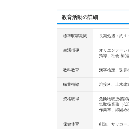
教育活動の詳細
標準収容期間
長期処遇：約１
生活指導
オリエンテーシ
指導、社会適応
教科教育
漢字検定、珠算
職業補導
溶接科、土木建
資格取得
危険物取扱者試
気取扱業務（低
作業車、締固め
保健体育
剣道、サッカー