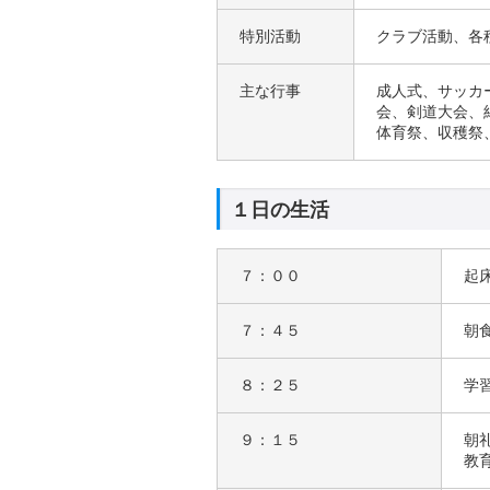
特別活動
クラブ活動、各
主な行事
成人式、サッカ
会、剣道大会、
体育祭、収穫祭
１日の生活
７：００
起
７：４５
朝
８：２５
学
９：１５
朝
教