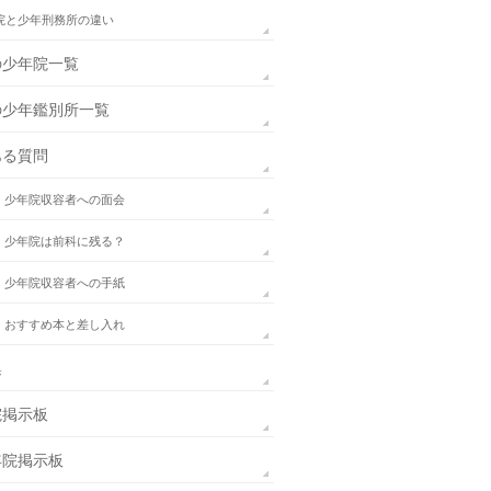
院と少年刑務所の違い
の少年院一覧
の少年鑑別所一覧
ある質問
．少年院収容者への面会
．少年院は前科に残る？
．少年院収容者への手紙
．おすすめ本と差し入れ
集
院掲示板
年院掲示板