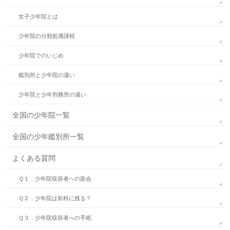
女子少年院とは
少年院の分類処遇課程
少年院でのいじめ
鑑別所と少年院の違い
少年院と少年刑務所の違い
全国の少年院一覧
全国の少年鑑別所一覧
よくある質問
Ｑ１．少年院収容者への面会
Ｑ２．少年院は前科に残る？
Ｑ３．少年院収容者への手紙