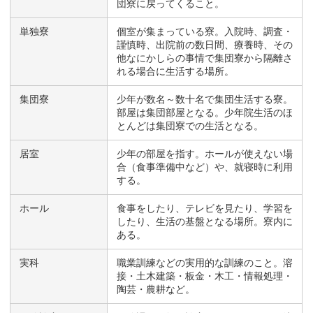
団寮に戻ってくること。
単独寮
個室が集まっている寮。入院時、調査・
謹慎時、出院前の数日間、療養時、その
他なにかしらの事情で集団寮から隔離さ
れる場合に生活する場所。
集団寮
少年が数名～数十名で集団生活する寮。
部屋は集団部屋となる。少年院生活のほ
とんどは集団寮での生活となる。
居室
少年の部屋を指す。ホールが使えない場
合（食事準備中など）や、就寝時に利用
する。
ホール
食事をしたり、テレビを見たり、学習を
したり、生活の基盤となる場所。寮内に
ある。
実科
職業訓練などの実用的な訓練のこと。溶
接・土木建築・板金・木工・情報処理・
陶芸・農耕など。