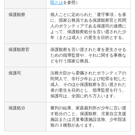
院とは
を参照）
保護観察
個人ごとに定められた「遵守事項」を基
に、国家公務員である保護観察官と民間
人のボランティアである保護司の連携に
よって、保護観察処分を言い渡された少
年（または成人）の更生を目的とする。
保護観察官
保護観察を言い渡された者を更生させる
ための指導監督や、それに関する事務な
どを行う国家公務員。
保護司
法務大臣から委嘱されたボランティアの
民間人で、非行少年および犯罪を犯した
成人、そのほか保護観察を言い渡された
者の更生を目的とし、指導監督を行う。
保護司は、全国に約５万人います。
保護処分
審判の結果、家庭裁判所が少年に言い渡
す処分のこと。保護観察、児童自立支援
施設または児童養護施設送致、少年院送
致の３種類があります。