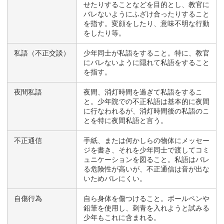
せたりすることなどを目的とし、教官に
バレないようにふざけ合ったりすること
を指す。変顔をしたり、意味不明な行動
をしたり等。
私語（不正交談）
少年同士が私語をすること。特に、教官
にバレないように隠れて私語をすること
を指す。
夜間私語
夜間、消灯時間を過ぎて私語をするこ
と。少年院での不正私語は基本的に夜間
に行なわれるが、消灯時間後の私語のこ
とを特に夜間私語と言う。
不正通信
手紙、または何かしらの物体にメッセー
ジを書き、それを少年同士で渡してコミ
ュニケーションを図ること。私語はバレ
る危険性が高いが、不正通信は音が出な
いためバレにくい。
自傷行為
自ら身体を傷つけること。ボールペンや
鉛筆を使用し、刺青を入れようと試みる
少年もこれに含まれる。