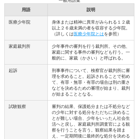
一般用語集
用語
説明
医療少年院
身体または精神に異常がみられる１２歳
以上２６歳未満の者を収容する少年院。
（詳しくは
医療少年院とは
を参照）
家庭裁判所
少年事件の審判を行う裁判所。その他、
家庭に関する事件の審判なども行う。一
般的に、家裁（かさい）と呼ばれる。
起訴
刑事事件について、検察官が裁判所に審
理を求めること。起訴されることで初め
て、有罪・無罪・有罪の場合は刑の重さ
などを決めるための審理が始まり、裁判
が始まることとなる。
試験観察
審判の結果、保護処分または不処分など
の少年に対する処分をただちに決めるこ
とが難しい場合、少年をいったん社会生
活へと戻し、家庭裁判所調査官による観
察を行うことを言う。観察結果を踏ま
え、一定期間後に最終的な処分を決める