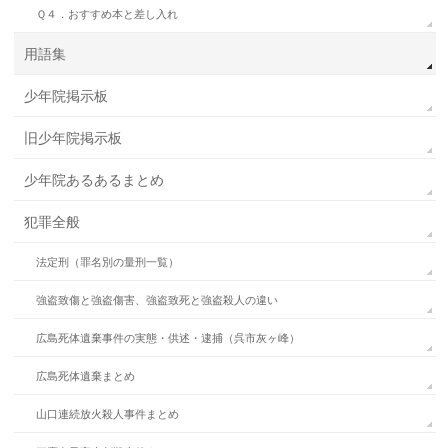
Ｑ４．おすすめ本と差し入れ
用語集
少年院掲示板
旧少年院掲示板
少年院あるあるまとめ
犯罪全般
法定刑（罪名別の量刑一覧）
強盗致傷と強盗傷害、強盗致死と強盗殺人の違い
広島死体遺棄事件の実態・供述・逮捕（呉市灰ヶ峰）
広島死体遺棄まとめ
山口連続放火殺人事件まとめ