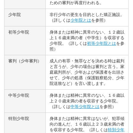
ための審判が再度行われる。
少年院
非行少年の更生を目的とした矯正施設。
（詳しくは
少年院とは
を参照）
初等少年院
身体または精神に異常のない、１２歳以
上１６歳未満の者（中学生）を収容する
少年院。（詳しくは
初等少年院とは
を参
照）
審判（少年審判）
成人の有罪・無罪などを決める時は裁判
と言うが、少年の場合は審判と言う。家
庭裁判所が、少年および保護者を出頭さ
せて、少年の処遇（保護観察処分、少年
院送致など）を言い渡します。
中等少年院
身体または精神に異常のない、１６歳以
上２０歳未満の者を収容する少年院。
（詳しくは
中等少年院とは
を参照）
特別少年院
身体または精神に異常はないが、犯罪傾
向の進んだ、１６歳以上２３歳未満の者
を収容する少年院。（詳しくは
特別少年