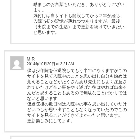
励ましのお言葉もいただき、ありがとうござい
ます。
気付けば当サイトも開設してから２年が経ち、
入院当初の記憶が薄れつつありますが、最後
（出院までの生活）まで更新を続けていきたい
と思います。
M.R
2014年10月20日 at 3:21 AM
僕は少年院を仮退院してもう半年になりますがこの
サイトを見て入院中のことを思い出し自分も始めは
覚えることなどがたくさんあり先生にもよく注意さ
れていたけど辛い事をやり遂げた後はやれば出来る
んだと思えることもあるので無駄なことばかりでは
ないと思います
仮退院後の数日間は入院中の事を思い出していたけ
どいつしか思い出すこともなくなっていたのでこの
サイトを見ることがてきてよかったと思います。
更新楽しみにしてます。