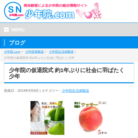
MENU
ブログ
少年院.com
»
少年院体験談
»
少年院生活体験談
»
少年院の仮退院式 約1年ぶりに社会に羽ばたく少年
少年院の仮退院式 約1年ぶりに社会に羽ばたく
少年
投稿日：2014年9月8日 | カテゴリー：
少年院生活体験談