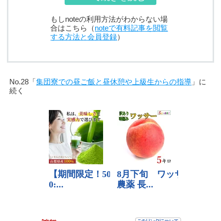
もしnoteの利用方法がわからない場
合はこちら（
noteで有料記事を閲覧
する方法と会員登録
）
No.28「
集団寮での昼ご飯と昼休憩や上級生からの指導
」に
続く