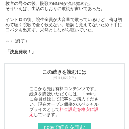
教官の号令の後、院歌のBGMが流れ始めた。
そういえば、生活のしおりに歌詞が書いてあった。
イントロの後、院生全員が大音量で歌っているけど、俺は初
めて聴く院歌で全く歌えない。歌詞も覚えてないため下手に
口パクも出来ず、呆然としながら聴いていた。
～♪（終了）
「決意発表！」
この続きを読むには
（残り1,879文字）
ここから先は有料コンテンツです。
続きを購読いただくには、「note」
に会員登録して記事をご購入くださ
い。現在オープン価格のスペシャル
プライスとして
料金設定を格安に設
定
しています。
noteで続きを読む