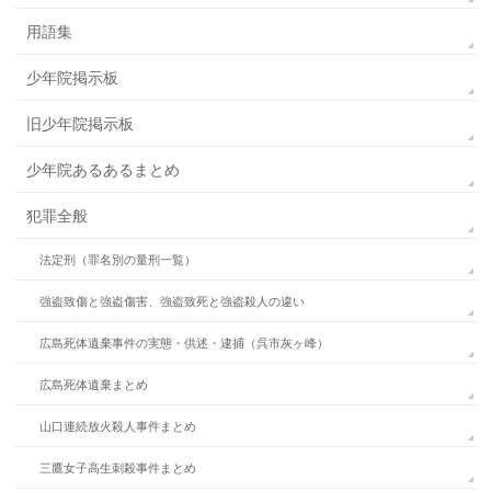
用語集
少年院掲示板
旧少年院掲示板
少年院あるあるまとめ
犯罪全般
法定刑（罪名別の量刑一覧）
強盗致傷と強盗傷害、強盗致死と強盗殺人の違い
広島死体遺棄事件の実態・供述・逮捕（呉市灰ヶ峰）
広島死体遺棄まとめ
山口連続放火殺人事件まとめ
三鷹女子高生刺殺事件まとめ