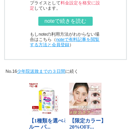
プライスとして
料金設定を格安に設
定
しています。
noteで続きを読む
もしnoteの利用方法がわからない場
合はこちら（
noteで有料記事を閲覧
する方法と会員登録
）
No.16
少年院送致までの３日間
に続く