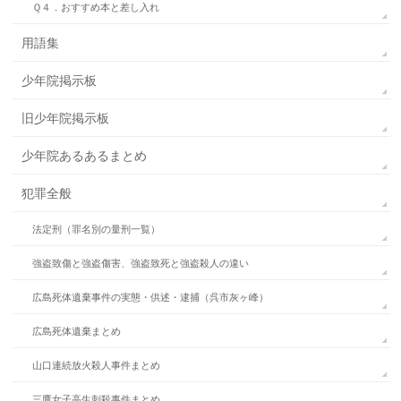
Ｑ４．おすすめ本と差し入れ
用語集
少年院掲示板
旧少年院掲示板
少年院あるあるまとめ
犯罪全般
法定刑（罪名別の量刑一覧）
強盗致傷と強盗傷害、強盗致死と強盗殺人の違い
広島死体遺棄事件の実態・供述・逮捕（呉市灰ヶ峰）
広島死体遺棄まとめ
山口連続放火殺人事件まとめ
三鷹女子高生刺殺事件まとめ