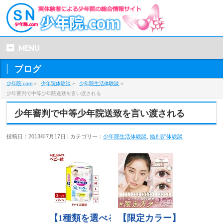
MENU
ブログ
少年院.com
»
少年院体験談
»
少年院生活体験談
»
少年審判で中等少年院送致を言い渡される
少年審判で中等少年院送致を言い渡される
投稿日：2013年7月17日 | カテゴリー：
少年院生活体験談
,
鑑別所体験談