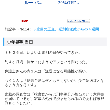
前記事→No.14：
３度目の正直、鑑別所送致からの４週間
少年審判当日
３月２６日。いよいよ審判の日がやってきた。
約４ヶ月間、長かったようでアッという間だった。
弁護士さんの内１人は「逆送になる可能性が高い」
もう１人は「結果予測は何とも言えないが、少年院送致とな
るよう力を尽くす」
家裁の調査官は「検察官からは刑事処分が相当という意見書
が届いているが、家裁の処分で済ませられるのであれば家裁
側もそうしたい」