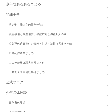
少年院あるあるまとめ
犯罪全般
法定刑（罪名別の量刑一覧）
強盗致傷と強盗傷害、強盗致死と強盗殺人の違い
広島死体遺棄事件の実態・供述・逮捕（呉市灰ヶ峰）
広島死体遺棄まとめ
山口連続放火殺人事件まとめ
三鷹女子高生刺殺事件まとめ
公式ブログ
少年院体験談
鑑別所体験談