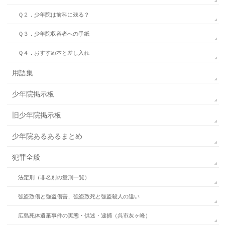
Ｑ２．少年院は前科に残る？
Ｑ３．少年院収容者への手紙
Ｑ４．おすすめ本と差し入れ
用語集
少年院掲示板
旧少年院掲示板
少年院あるあるまとめ
犯罪全般
法定刑（罪名別の量刑一覧）
強盗致傷と強盗傷害、強盗致死と強盗殺人の違い
広島死体遺棄事件の実態・供述・逮捕（呉市灰ヶ峰）