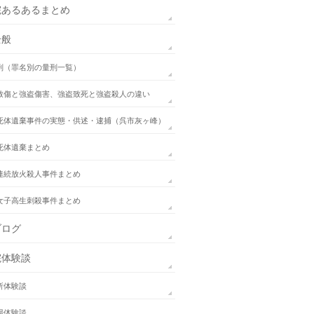
院あるあるまとめ
全般
刑（罪名別の量刑一覧）
致傷と強盗傷害、強盗致死と強盗殺人の違い
死体遺棄事件の実態・供述・逮捕（呉市灰ヶ峰）
死体遺棄まとめ
連続放火殺人事件まとめ
女子高生刺殺事件まとめ
ブログ
院体験談
所体験談
場体験談