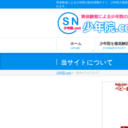
実体験者による少年院の総合情報サイト。少年院入院経
れます。
m
ホーム
少年院を徹底解
HOME
COMMENTARY
当サイトについて
少年院.com
»
当サイトについて