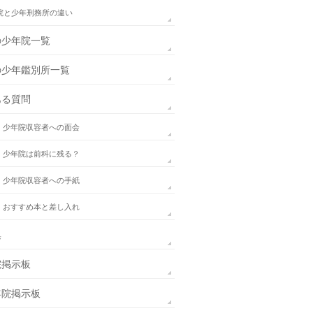
院と少年刑務所の違い
の少年院一覧
の少年鑑別所一覧
ある質問
．少年院収容者への面会
．少年院は前科に残る？
．少年院収容者への手紙
．おすすめ本と差し入れ
集
院掲示板
年院掲示板