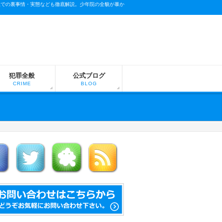
上での裏事情・実態なども徹底解説。少年院の全貌が暴か
犯罪全般
公式ブログ
CRIME
BLOG