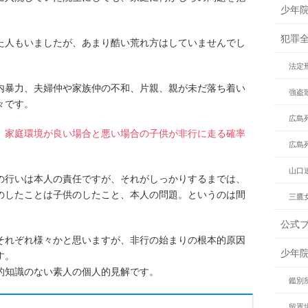
少年
犯罪
た人もいましたが、あまり酷い荒れ方はしていませんでし
法定
内暴力、夫婦仲や家族仲の不和、片親、親が未だ落ち着い
強盗
々です。
広島
、
家庭環境が良い場合と悪い場合の子供が非行に走る確率
広島
山口
の行いは本人の責任ですが、それがしっかりするまでは、
のしたことは子供のしたこと、本人の問題。というのは間
三鷹
公式
それぞれ様々かと思いますが、非行の始まりの根本的原因
少年
す。
的知識のない素人の個人的見解です。
鑑別
留置