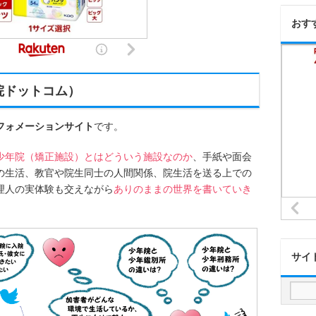
おす
院ドットコム）
フォメーションサイト
です。
少年院（矯正施設）とはどういう施設なのか
、手紙や面会
の生活、教官や院生同士の人間関係、院生活を送る上での
理人の実体験も交えながら
ありのままの世界を書いていき
サイ