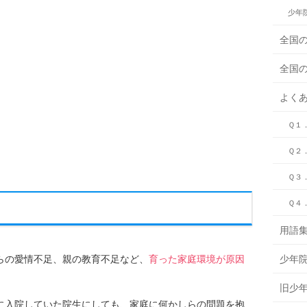
少年
全国
全国
よく
Ｑ１
Ｑ２
Ｑ３
Ｑ４
用語
らの愛情不足、親の教育不足など、
育った家庭環境が原因
少年
。
旧少
に入院していた院生にしても、家庭に何かしらの問題を抱