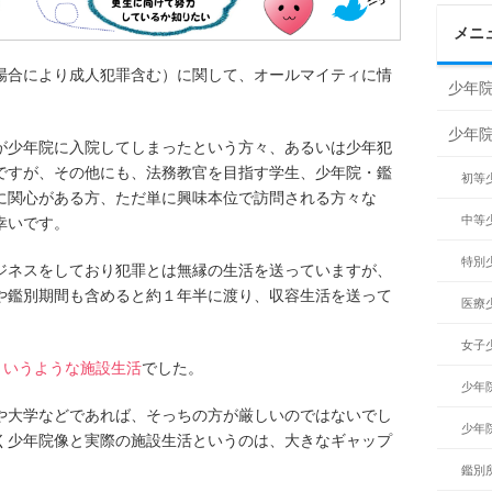
メニ
場合により成人犯罪含む）に関して、オールマイティに情
少年院
少年
が少年院に入院してしまったという方々、あるいは少年犯
ですが、その他にも、法務教官を目指す学生、少年院・鑑
初等
に関心がある方、ただ単に興味本位で訪問される方々な
中等
幸いです。
特別
ジネスをしており犯罪とは無縁の生活を送っていますが、
や鑑別期間も含めると約１年半に渡り、収容生活を送って
医療
女子
というような施設生活
でした。
少年
や大学などであれば、そっちの方が厳しいのではないでし
少年
く少年院像と実際の施設生活というのは、大きなギャップ
鑑別