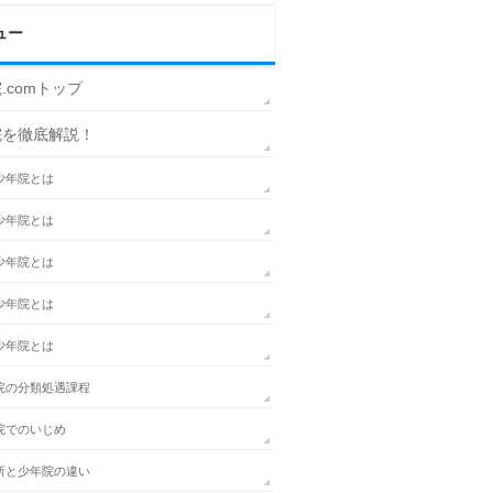
ュー
.comトップ
院を徹底解説！
少年院とは
少年院とは
少年院とは
少年院とは
少年院とは
院の分類処遇課程
院でのいじめ
所と少年院の違い