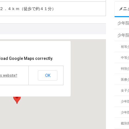
２．４ｋｍ（徒歩で約４１分）
メニ
少年院
少年
初等
中等
 load Google Maps correctly.
特別
少年鑑別所
OK
is website?
5-0834
医療
道釧路市弥生１－５－２２
0154-41-5808
女子
少年
少年
鑑別