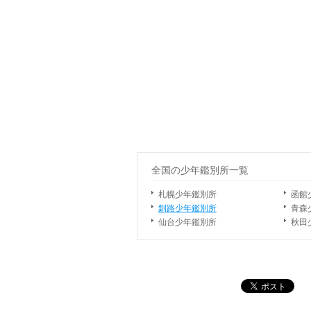
全国の少年鑑別所一覧
札幌少年鑑別所
函館
釧路少年鑑別所
青森
仙台少年鑑別所
秋田