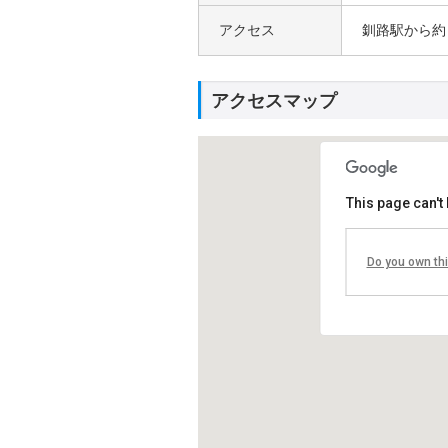
アクセス
釧路駅から約
アクセスマップ
This page can't
釧路
Do you own th
〒08
北海
Tel 