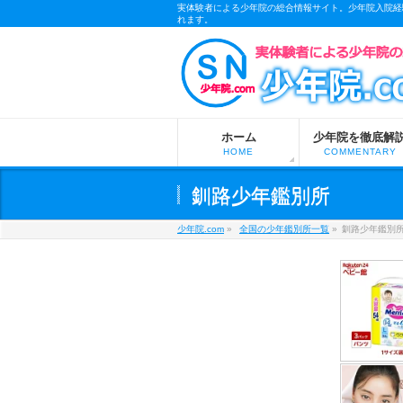
実体験者による少年院の総合情報サイト。少年院入院経
れます。
m
ホーム
少年院を徹底解
HOME
COMMENTARY
釧路少年鑑別所
少年院.com
»
全国の少年鑑別所一覧
»
釧路少年鑑別