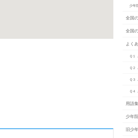
少年
全国
全国
よく
Ｑ１
Ｑ２
Ｑ３
Ｑ４
用語
少年
旧少