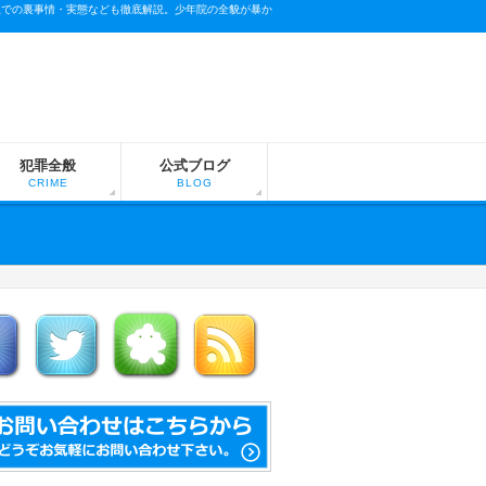
上での裏事情・実態なども徹底解説。少年院の全貌が暴か
犯罪全般
公式ブログ
CRIME
BLOG