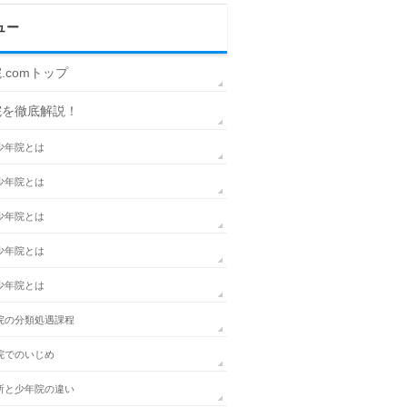
ュー
.comトップ
院を徹底解説！
少年院とは
少年院とは
少年院とは
少年院とは
少年院とは
院の分類処遇課程
院でのいじめ
所と少年院の違い