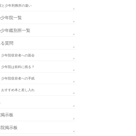
院と少年刑務所の違い
の少年院一覧
の少年鑑別所一覧
ある質問
．少年院収容者への面会
．少年院は前科に残る？
．少年院収容者への手紙
．おすすめ本と差し入れ
集
院掲示板
年院掲示板