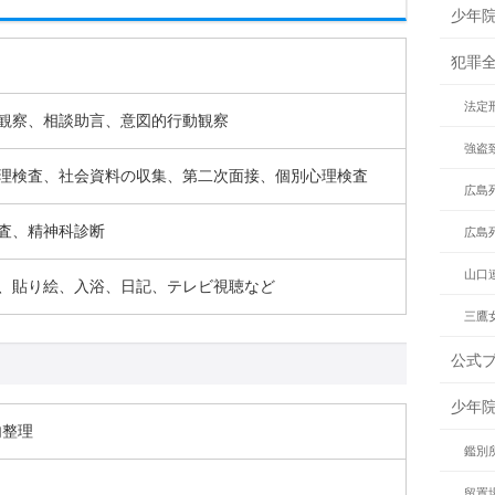
少年
犯罪
法定
観察、相談助言、意図的行動観察
強盗
理検査、社会資料の収集、第二次面接、個別心理検査
広島
査、精神科診断
広島
山口
、貼り絵、入浴、日記、テレビ視聴など
三鷹
公式
少年
内整理
鑑別
留置