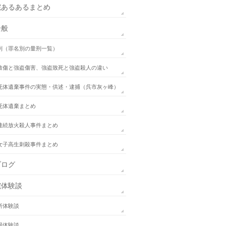
院あるあるまとめ
全般
刑（罪名別の量刑一覧）
致傷と強盗傷害、強盗致死と強盗殺人の違い
死体遺棄事件の実態・供述・逮捕（呉市灰ヶ峰）
死体遺棄まとめ
連続放火殺人事件まとめ
女子高生刺殺事件まとめ
ブログ
院体験談
所体験談
場体験談